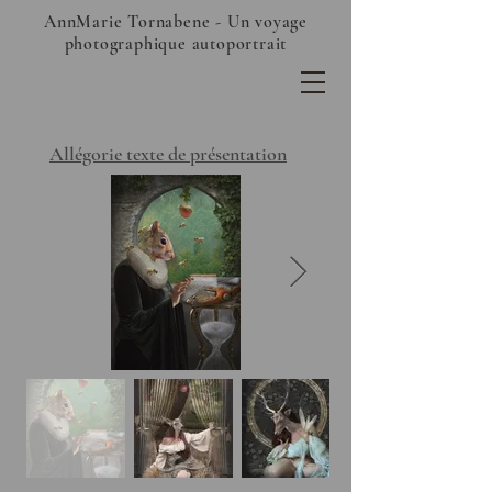
AnnMarie Tornabene - Un voyage
photographique autoportrait
Allégorie texte de présentation